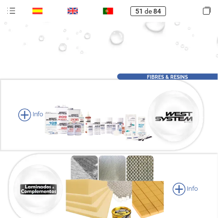
51
de
84
FIBRES
&
RESINS
Info
Info