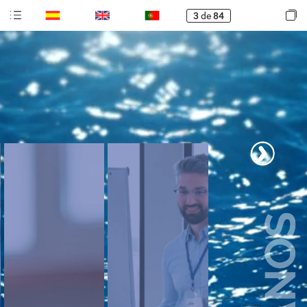
3
de
84