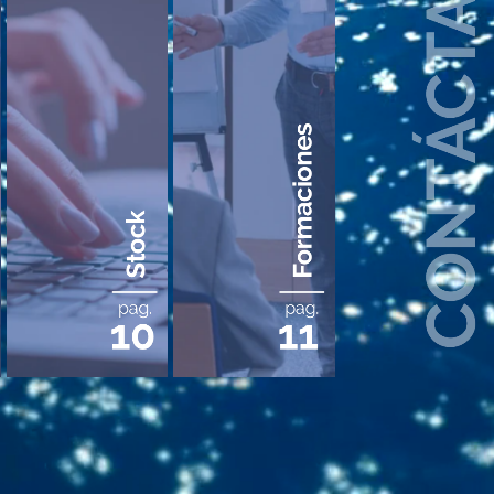
CONTÁCTANOS
Formaciones
Stock
pag.
pag.
10
11