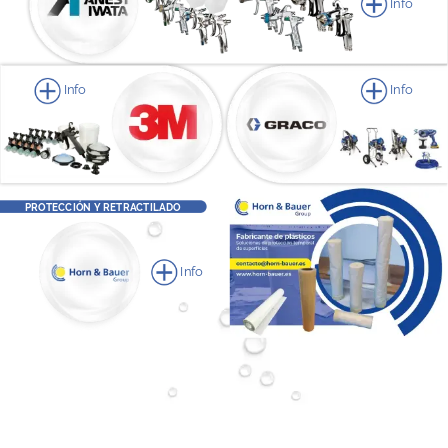
Info
Info
Info
PROTECCIÓN
Y
RETRACTILADO
Info