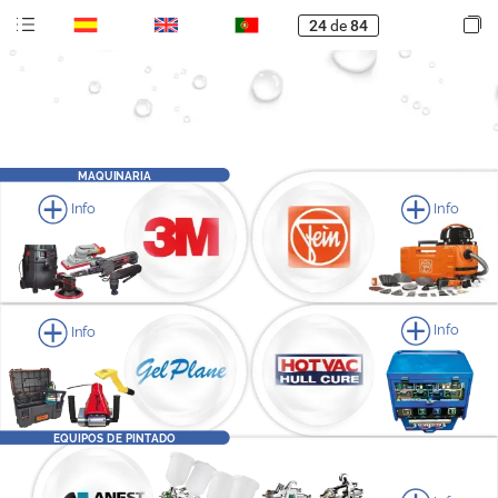
24
de
84
MAQUINARIA
Info
Info
Info
Info
EQUIPOS
DE
PINTADO