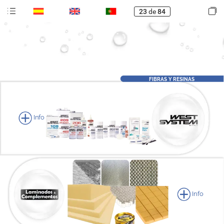
23
de
84
FIBRAS
Y
RESINAS
Info
Info