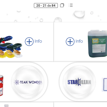
20 - 21
de
84
Info
Info