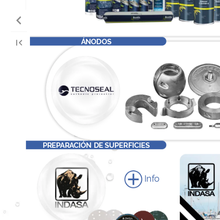
de
la
naval
ÁNODOS
PREPARACIÓN
DE
SUPERFICIES
Info