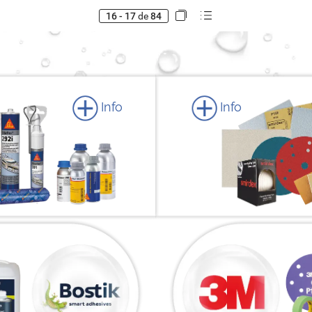
16 - 17
de
84
Info
Info